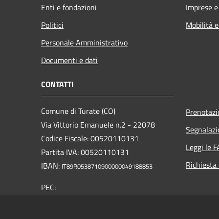
Enti e fondazioni
Imprese 
Politici
Mobilità e
Personale Amministrativo
Documenti e dati
CONTATTI
Comune di Turate (CO)
Prenotaz
Via Vittorio Emanuele n.2 - 22078
Segnalazi
Codice Fiscale: 00520110131
Leggi le 
Partita IVA: 00520110131
Richiesta
IBAN:
IT89R0538710900000049188853
PEC:
comune.turate@pec.provincia.como.it
Centralino Unico: +39 02 96425211