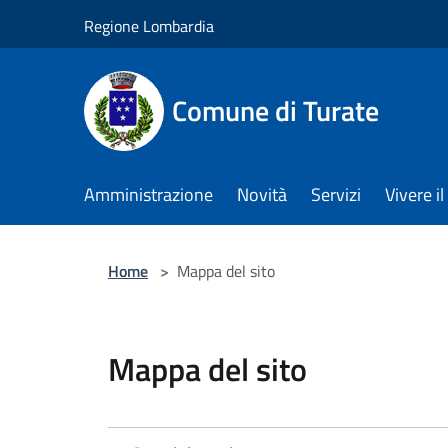
Salta al contenuto principale
Regione Lombardia
Comune di Turate
Amministrazione
Novità
Servizi
Vivere 
Home
>
Mappa del sito
Mappa del sito