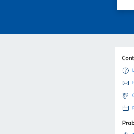
Cont
Prob