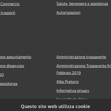
Salute, benessere e assistenza
e Commercio
Autorizzazioni
 trasporti
ione appuntamento
Amministrazione trasparente
one disservizio
Amministrazione Trasparente fin
Febbraio 2019
FAQ
Albo Pretorio
 assistenza
Informativa privacy
Social Media Policy
Questo sito web utilizza cookie
Note legali