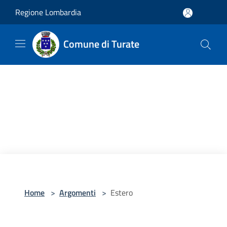
Salta al contenuto principale
Regione Lombardia
Comune di Turate
Home
>
Argomenti
>
Estero